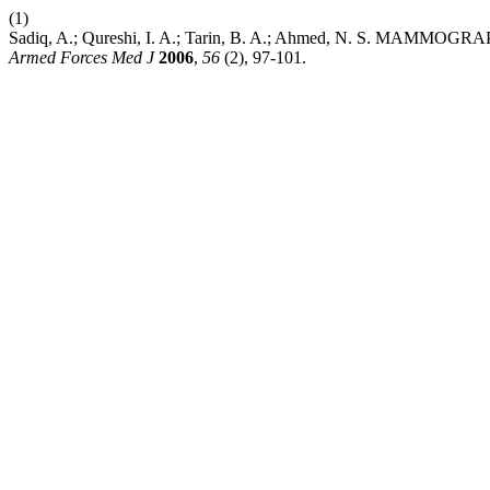
(1)
Sadiq, A.; Qureshi, I. A.; Tarin, B. A.; Ahmed, N. S.
Armed Forces Med J
2006
,
56
(2), 97-101.