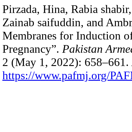
Pirzada, Hina, Rabia shabi
Zainab saifuddin, and Amb
Membranes for Induction o
Pregnancy”.
Pakistan Arme
2 (May 1, 2022): 658–661. 
https://www.pafmj.org/PAF